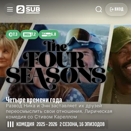
ВХОД
7.3
7.2
6.8
Четыре времени года
Развод Ника и Энн заставляет их друзей
переосмыслить свои отношения. Лирическая
комедия со Стивом Кареллом
КОМЕДИЯ
2025 - 2026
2 СЕЗОНА, 16 ЭПИЗОДОВ