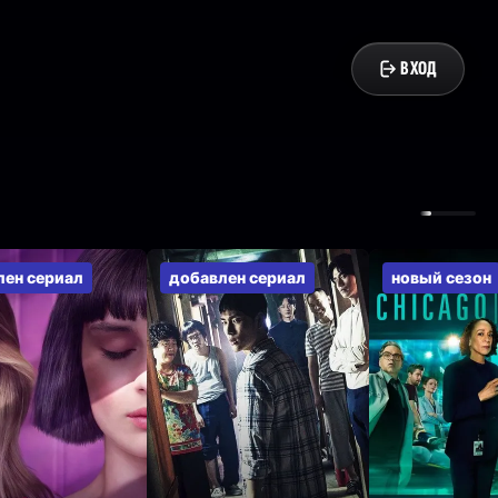
ВХОД
лен сериал
добавлен сериал
новый сезон