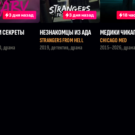
3 дня назад
3 дня назад
18 ча
И СЕКРЕТЫ
НЕЗНАКОМЦЫ ИЗ АДА
МЕДИКИ ЧИКА
STRANGERS FROM HELL
CHICAGO MED
, драма
2019, детектив, драма
2015–2026, драм