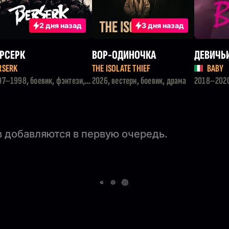
2 дня назад
3 дня назад
РСЕРК
ВОР-ОДИНОЧКА
ДЕВИЧЬ
RSERK
THE ISOLATE THIEF
BABY
97–1998, боевик, фэнтези,
2026, вестерн, боевик, драма
2018–2020
льтфильм
 добавляются в первую очередь.