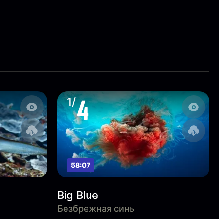
4
1/
58:07
Big Blue
Безбрежная синь