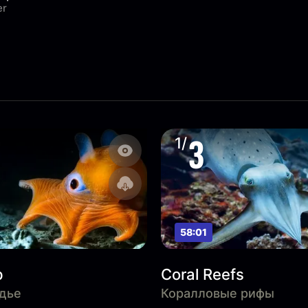
er
3
1/
58:01
p
Coral Reefs
дье
Коралловые рифы