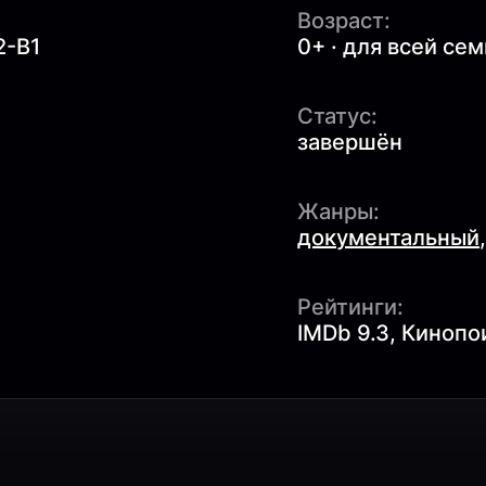
Возраст:
2-B1
0+ · для всей се
Статус:
завершён
Жанры:
документальный
Рейтинги:
IMDb 9.3, Кинопои