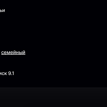
мьи
,
семейный
ск 9.1