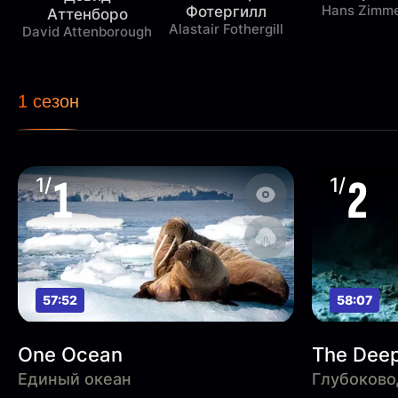
Hans Zimm
Фотергилл
Аттенборо
Alastair Fothergill
David Attenborough
1 сезон
1
2
1/
1/
57:52
58:07
One Ocean
The Dee
Единый океан
Глубоково