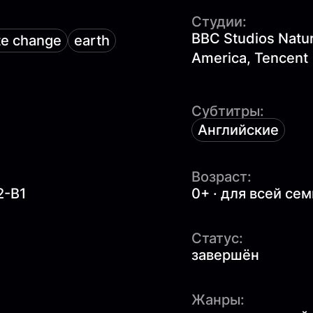
Студии:
BBC Studios Natur
te change
earth
America, Tencent
Субтитры:
Английские
Возраст:
2-B1
0+ · для всей се
Статус:
завершён
Жанры: