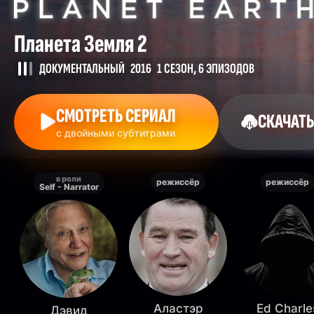
Планета Земля 2
ДОКУМЕНТАЛЬНЫЙ
2016
1 СЕЗОН, 6 ЭПИЗОДОВ
СМОТРЕТЬ СЕРИАЛ
СКАЧАТЬ
с двойными субтитрами
в роли
режиссёр
режиссёр
Self - Narrator
Аластэр
Ed Charle
Дэвид