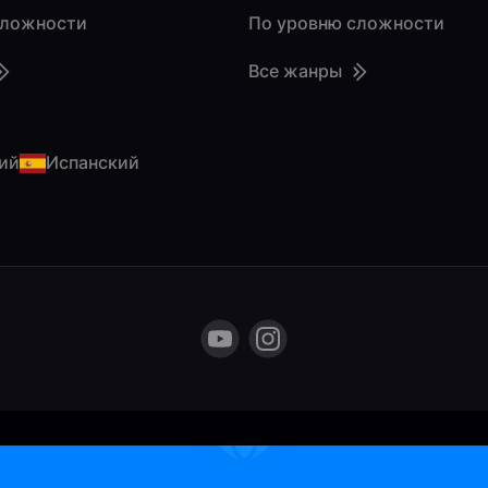
сложности
По уровню сложности
Все жанры
ий
Испанский