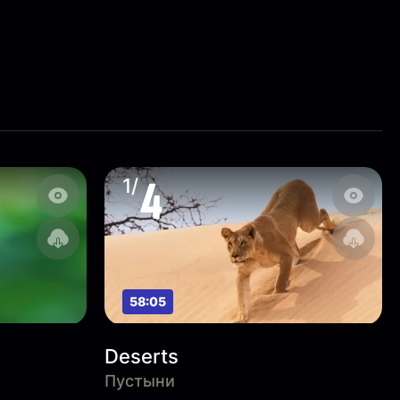
4
1/
58:05
Deserts
Пустыни