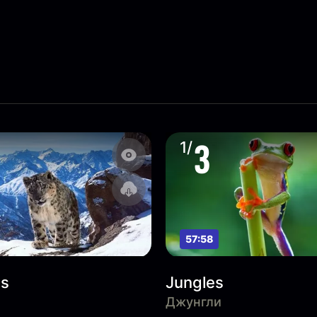
3
1/
57:58
ns
Jungles
Джунгли