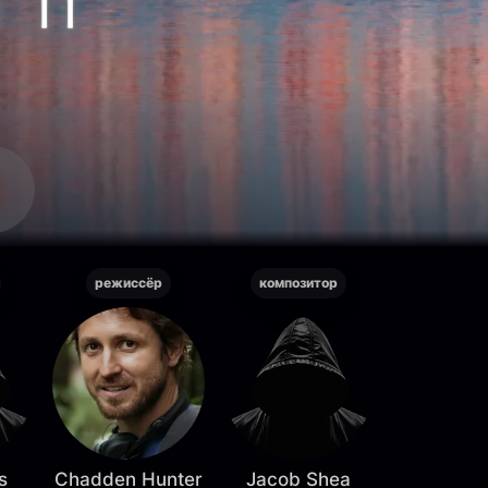
режиссёр
композитор
s
Chadden Hunter
Jacob Shea