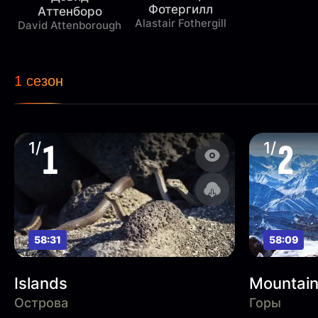
Фотергилл
Аттенборо
Alastair Fothergill
David Attenborough
1 сезон
1
2
1/
1/
58:31
58:09
Islands
Mountai
Острова
Горы