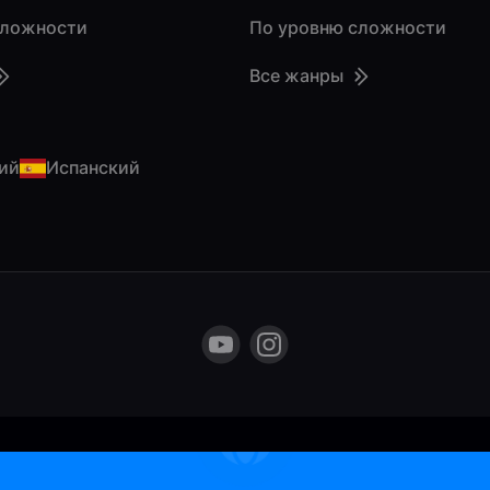
сложности
По уровню сложности
Все жанры
ий
Испанский