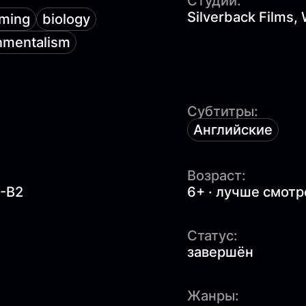
Студии:
Silverback Films
rming
biology
nmentalism
Субтитры:
Английские
Возраст:
1-B2
6+ · лучше смотр
Статус:
завершён
Жанры: