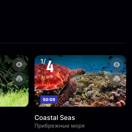
4
1/
50:09
Coastal Seas
Прибрежные моря