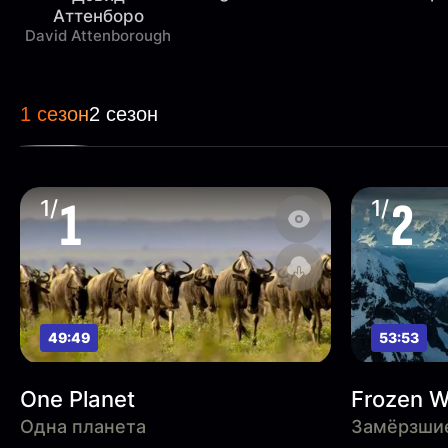
Аттенборо
David Attenborough
1 сезон
2 сезон
1
2
1/
1/
49:49
53:53
One Planet
Frozen W
Одна планета
Замёрзши