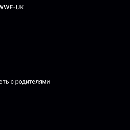
, WWF-UK
еть с родителями