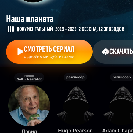
Наша планета
ДОКУМЕНТАЛЬНЫЙ
2019 - 2023
2 СЕЗОНА, 12 ЭПИЗОДОВ
СМОТРЕТЬ СЕРИАЛ
СКАЧАТЬ
с двойными субтитрами
голос
режиссёр
режиссёр
Self - Narrator
Hugh Pearson
Adam Chap
Дэвид