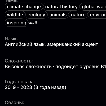
Темы:
climate change
natural history
global wa
wildlife
ecology
animals
nature
enviro
inspiring
ещё 5
Язык:
Английский язык, американский акцент
Сложность:
Высокая сложность · подойдет с уровня B
Годы показа:
2019 - 2023 (3 года назад)
Сезоны: