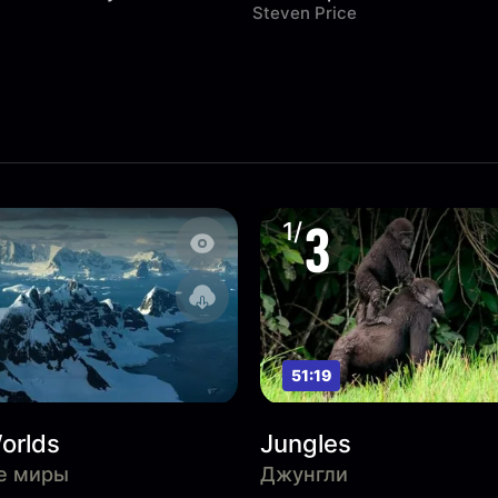
Steven Price
3
1/
51:19
orlds
Jungles
е миры
Джунгли