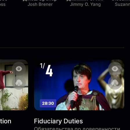
oss
Josh Brener
Jimmy O. Yang
Suzann
4
1/
28:30
tion
Fiduciary Duties
Обязательства по доверенности