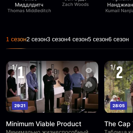
Zach Woods
Миддлдитч
Нанджиа
Thomas Middleditch
Kumail Nanji
1 сезон
2 сезон
3 сезон
4 сезон
5 сезон
6 сезон
1
2
1/
1/
29:21
28:05
Minimum Viable Product
The Cap 
Минимально жизнеспособный
Таблица к