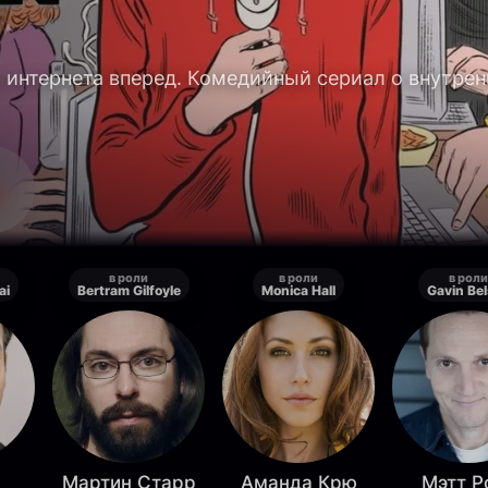
р интернета вперед. Комедийный сериал о внутрен
в роли
в роли
в роли
ai
Bertram Gilfoyle
Monica Hall
Gavin Be
Мартин Старр
Аманда Крю
Мэтт Р