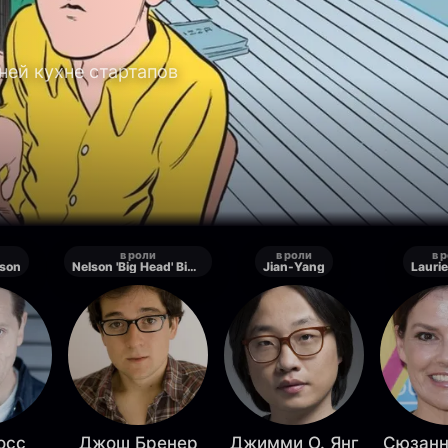
ней кухне стартапов
в роли
в роли
в 
lson
Nelson 'Big Head' Bighetti
Jian-Yang
Lauri
осс
Джош Бренер
Джимми О. Янг
Сюзанн