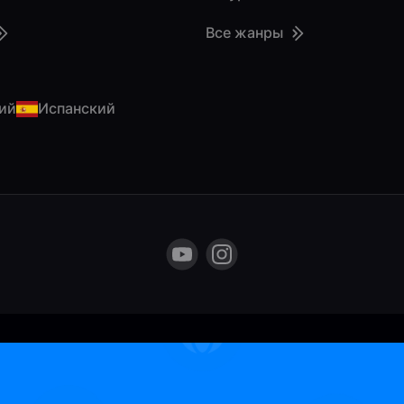
Все жанры
ий
Испанский