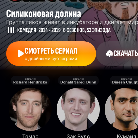
Силиконовая долина
Группа гиков живет в инкубаторе и двигает ми
КОМЕДИЯ
2014 - 2019
6 СЕЗОНОВ, 53 ЭПИЗОДА
СМОТРЕТЬ СЕРИАЛ
СКАЧАТЬ
с двойными субтитрами
в роли
в роли
в роли
Richard Hendricks
Donald 'Jared' Dunn
Dinesh Chugt
Томас
Зак Вудс
Кумайл