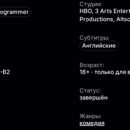
Студии:
HBO, 3 Arts Enter
rogrammer
Productions, Alts
Субтитры:
Английские
Возраст:
1-B2
18+ · только для
Статус:
завершён
Жанры:
комедия