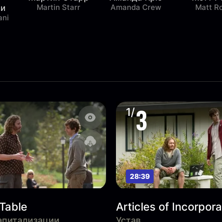
Martin Starr
Amanda Crew
Matt R
ни
ani
3
1/
28:39
Table
Articles of Incorpora
апитализации
Устав