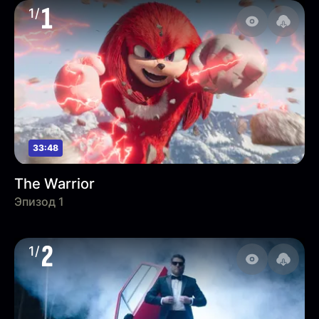
1
1/
33:48
The Warrior
Эпизод 1
2
1/