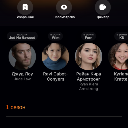
в роли
в роли
в роли
в роли
Jod Na Nawood
Wim
Fern
KB
Джуд Лоу
Ravi Cabot-
Райан Кира
Kyrian
Conyers
Армстронг
Kratte
Jude Law
Ryan Kiera
Armstrong
1 сезон