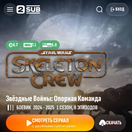
ВХОД
6.7
7.1
6.8
Звёздные Войны: Опорная Команда
БОЕВИК
2024 - 2025
1 СЕЗОН, 8 ЭПИЗОДОВ
СМОТРЕТЬ СЕРИАЛ
СКАЧАТЬ
с двойными субтитрами