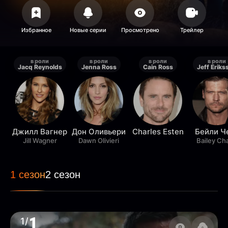
в роли
в роли
в роли
в роли
Jacq Reynolds
Jenna Ross
Cain Ross
Jeff Eriks
Джилл Вагнер
Дон Оливьери
Charles Esten
Бейли Ч
Jill Wagner
Dawn Olivieri
Bailey Ch
1 сезон
2 сезон
1
1/