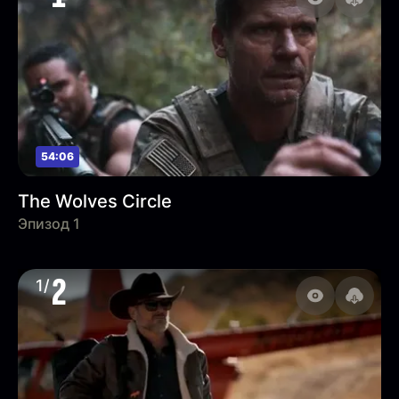
54:06
The Wolves Circle
Эпизод 1
2
1/