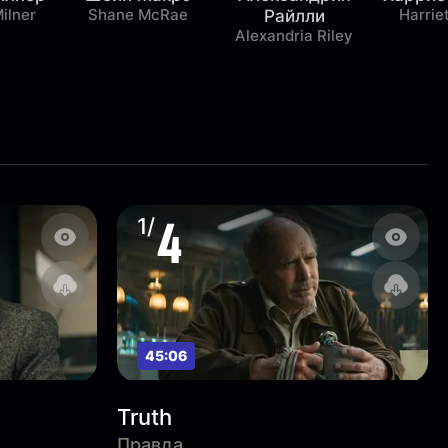
ilner
Shane McRae
Harrie
Райлли
Alexandria Riley
4
1/
45:06
Truth
Правда