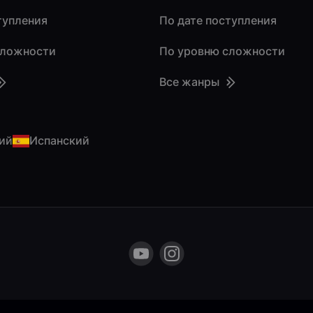
тупления
По дате поступления
сложности
По уровню сложности
Все жанры
ий
Испанский