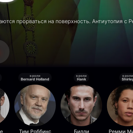
аются прорваться на поверхность. Антиутопия с 
в роли
в роли
в роли
Bernard Holland
Hank
Shirle
че
Тим Роббинс
Билли
Ремми М