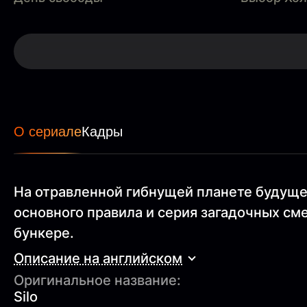
О сериале
Кадры
На отравленной гибнущей планете будущ
основного правила и серия загадочных с
бункере.
Описание на английском
Оригинальное название:
Silo