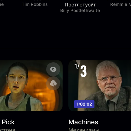
he
Tim Robbins
Remmie M
Постлетуэйт
Billy Postlethwaite
3
1/
1:02:02
 Pick
Machines
стона
Механизмы