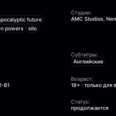
Студии:
AMC Studios, Nemo
pocalyptic future
en powers
silo
Субтитры:
Английские
Возраст:
2-B1
18+ · только для
Статус:
продолжается