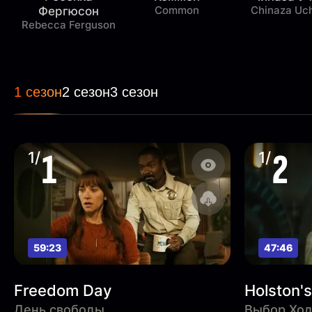
Common
Chinaza Uc
Фергюсон
Rebecca Ferguson
1 сезон
2 сезон
3 сезон
1
2
1/
1/
59:23
47:46
Freedom Day
Holston's
День свободы
Выбор Хол