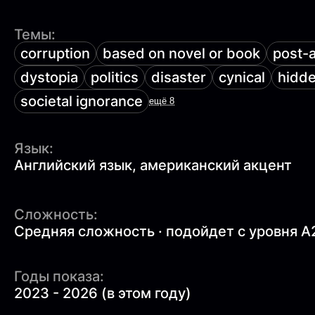
Темы:
corruption
based on novel or book
post-a
dystopia
politics
disaster
cynical
hidd
societal ignorance
ещё 8
Язык:
Английский язык, американский акцент
Сложность:
Средняя сложность · подойдет с уровня A
Годы показа:
2023 - 2026 (в этом году)