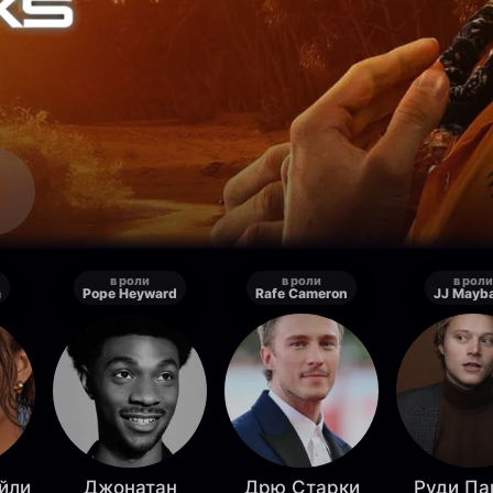
в роли
в роли
в роли
a
Pope Heyward
Rafe Cameron
JJ Mayb
йли
Джонатан
Дрю Старки
Руди Па