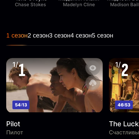
Chase Stokes
Madelyn Cline
Madison Bai
1 сезон
2 сезон
3 сезон
4 сезон
5 сезон
1
2
1/
1/
54:13
46:53
Pilot
The Luc
Пилот
Счастливы