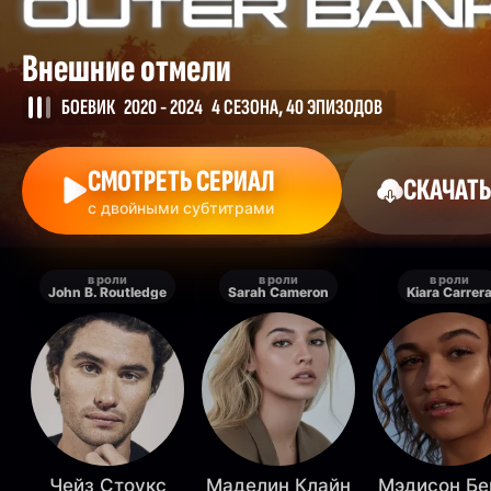
Внешние отмели
БОЕВИК
2020 - 2024
4 СЕЗОНА, 40 ЭПИЗОДОВ
СМОТРЕТЬ СЕРИАЛ
СКАЧАТЬ
с двойными субтитрами
в роли
в роли
в роли
John B. Routledge
Sarah Cameron
Kiara Carrer
Чейз Стоукс
Маделин Клайн
Мэдисон Бе