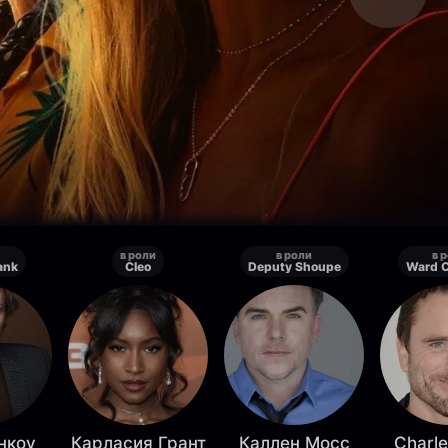
в роли
в роли
в 
ank
Cleo
Deputy Shoupe
Ward 
нкоу
Карласия Грант
Каллен Мосс
Charle