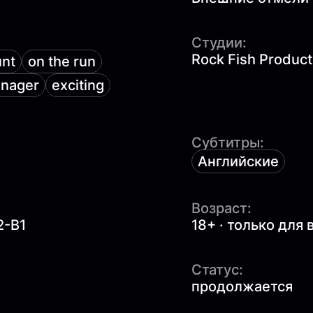
Студии:
Rock Fish Product
unt
on the run
enager
exciting
Субтитры:
Английские
Возраст:
2-B1
18+ · только для
Статус:
продолжается