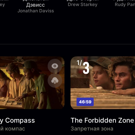
ley
Drew Starkey
Rudy Pa
Дэвисс
Jonathan Daviss
3
1/
46:59
ky Compass
The Forbidden Zone
й компас
Запретная зона