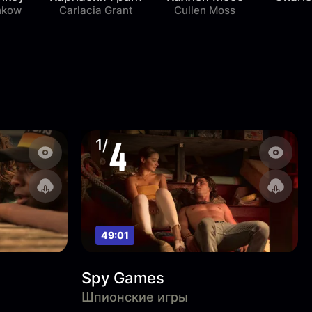
nkow
Carlacia Grant
Cullen Moss
4
1/
49:01
Spy Games
Шпионские игры