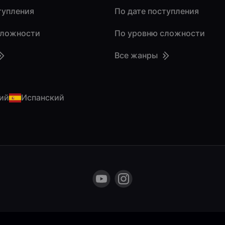
тупления
По дате поступления
сложности
По уровню сложности
Все жанры
ий
Испанский