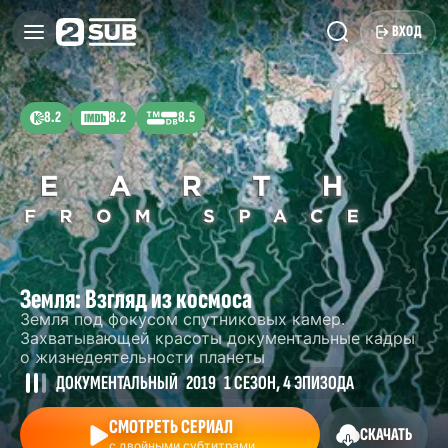
ВХОД
8.2
8.2
8.5
Земля: Взгляд из космоса
Земля под фокусом спутниковых камер.
Захватывающей красоты документальные кадры
о жизнедеятельности планеты
ДОКУМЕНТАЛЬНЫЙ
2019
1 СЕЗОН, 4 ЭПИЗОДА
СМОТРЕТЬ СЕРИАЛ
СКАЧАТЬ
с двойными субтитрами