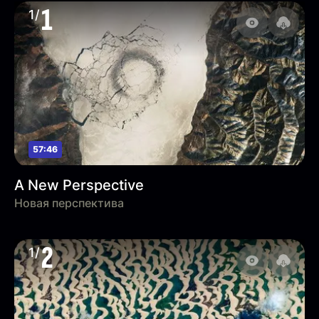
1
1/
57:46
A New Perspective
Новая перспектива
2
1/