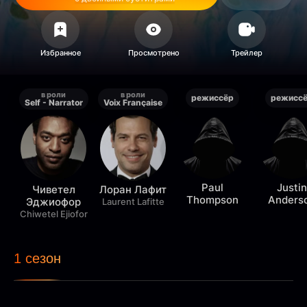
в роли
в роли
режиссёр
режисс
Self - Narrator
Voix Française
Paul
Justin
Чиветел
Лоран Лафит
Thompson
Anders
Эджиофор
Laurent Lafitte
Chiwetel Ejiofor
1 сезон