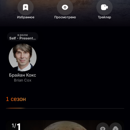
в роли
Self - Presenter
Брайан Кокс
Brian Cox
1 сезон
1
1/