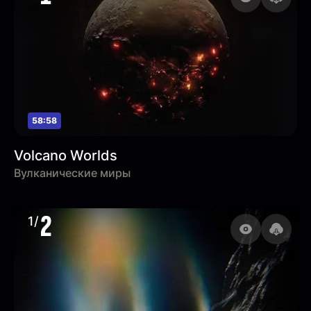
58:58
Volcano Worlds
Вулканические миры
2
1/