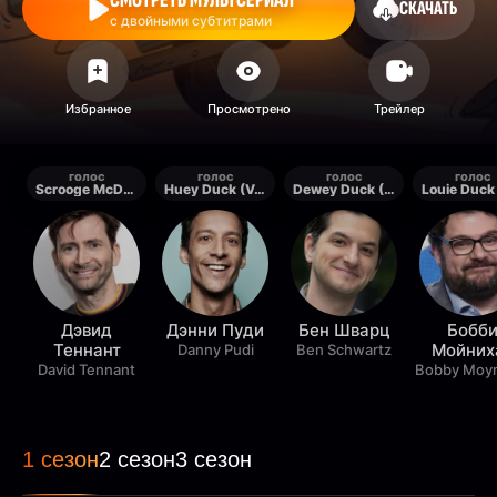
СМОТРЕТЬ МУЛЬТСЕРИАЛ
СКАЧАТЬ
с двойными субтитрами
голос
голос
голос
голос
Scrooge McDuck (Voice)
Huey Duck (Voice)
Dewey Duck (Voice)
Дэвид
Дэнни Пуди
Бен Шварц
Бобб
Теннант
Мойних
Danny Pudi
Ben Schwartz
David Tennant
Bobby Moy
1 сезон
2 сезон
3 сезон