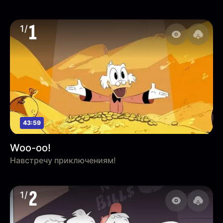
1
1/
43:59
Woo-oo!
Навстречу приключениям!
2
1/