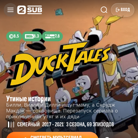
ВХОД
8.5
8.3
7.8
Утиные истории
Билли, Вилли и Дилли ищут маму, а Скрудж
Макдак — сокровища. Перезапуск сериала о
приключениях утят и их дяди
СЕМЕЙНЫЙ
2017 - 2021
3 СЕЗОНА, 69 ЭПИЗОДОВ