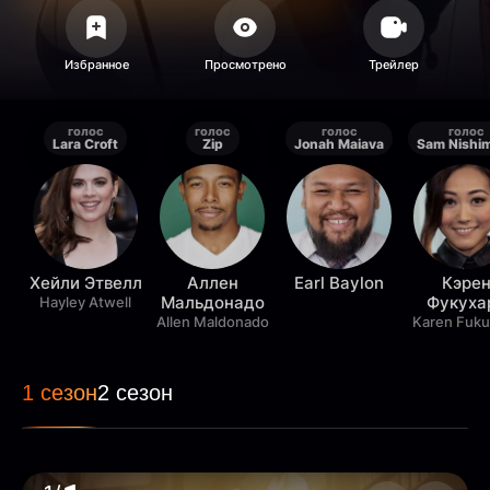
голос
голос
голос
голос
Lara Croft
Zip
Jonah Maiava
Sam Nishi
Хейли Этвелл
Аллен
Earl Baylon
Кэре
Мальдонадо
Фукуха
Hayley Atwell
Allen Maldonado
Karen Fuku
1 сезон
2 сезон