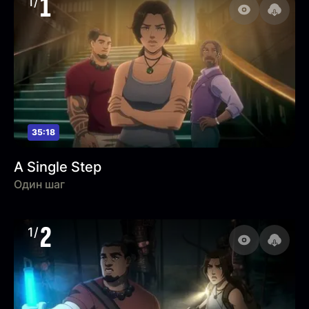
1
1/
35:18
A Single Step
Один шаг
2
1/