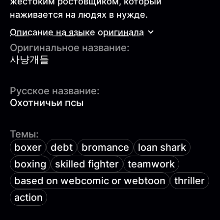
жестоким ростовщиком, который
наживается на людях в нужде.
Описание на языке оригинала
Оригинальное название:
사냥개들
Русское название:
Охотничьи псы
Темы:
boxer
debt
bromance
loan shark
boxing
skilled fighter
teamwork
based on webcomic or webtoon
thriller
action