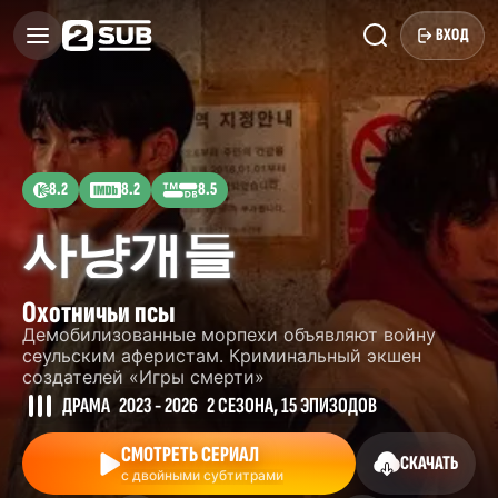
ВХОД
8.2
8.2
8.5
사냥개들
Охотничьи псы
Демобилизованные морпехи объявляют войну
сеульским аферистам. Криминальный экшен
создателей «Игры смерти»
ДРАМА
2023 - 2026
2 СЕЗОНА, 15 ЭПИЗОДОВ
СМОТРЕТЬ СЕРИАЛ
СКАЧАТЬ
с двойными субтитрами