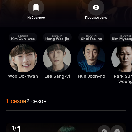
в роли
в роли
в роли
в роли
Kim Gun-woo
Hong Woo-jin
Choi Tae-ho
Woo Do-hwan
Lee Sang-yi
Huh Joon-ho
Park Su
woon
1 сезон
2 сезон
1
1/