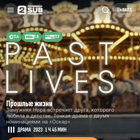
ВХОД
7.4
7.8
7.7
Прошлые жизни
Замужняя Нора встречает друга, которого
любила в детстве. Тонкая драма с двумя
номинациями на «Оскар»
ДРАМА
2023
1 Ч 45 МИН