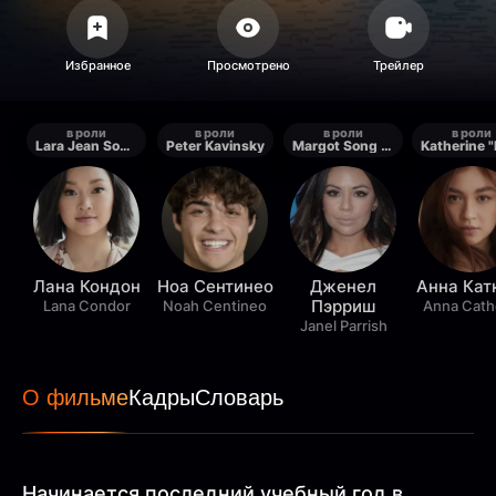
в роли
в роли
в роли
в роли
Lara Jean Song Covey
Peter Kavinsky
Margot Song Covey
Лана Кондон
Ноа Сентинео
Дженел
Анна Кат
Пэрриш
Lana Condor
Noah Centineo
Anna Cath
Janel Parrish
О фильме
Кадры
Словарь
Начинается последний учебный год в