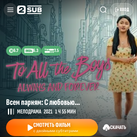
ВХОД
6.7
6.3
7.5
Всем парням: С любовью…
МЕЛОДРАМА
2021
1 Ч 55 МИН
СМОТРЕТЬ ФИЛЬМ
СКАЧАТЬ
с двойными субтитрами