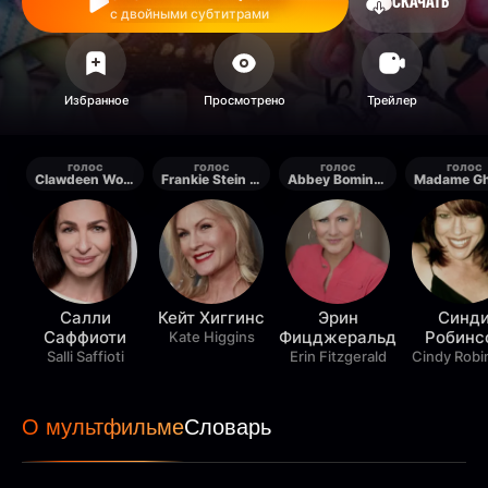
СКАЧАТЬ
с двойными субтитрами
голос
голос
голос
голос
Clawdeen Wolf / Cleo de Nile
Frankie Stein / Airport Announcer / Catrine DeMew
Abbey Bominable / Rochelle Goyle / C.A. Cupid / Spectra
Салли
Кейт Хиггинс
Эрин
Синд
Саффиоти
Фицджеральд
Робинс
Kate Higgins
Salli Saffioti
Erin Fitzgerald
Cindy Robi
О мультфильме
Словарь