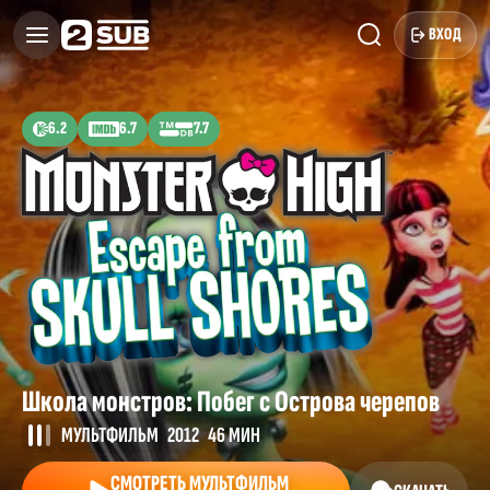
ВХОД
6.2
6.7
7.7
Школа монстров: Побег с Острова черепов
МУЛЬТФИЛЬМ
2012
46 МИН
СМОТРЕТЬ МУЛЬТФИЛЬМ