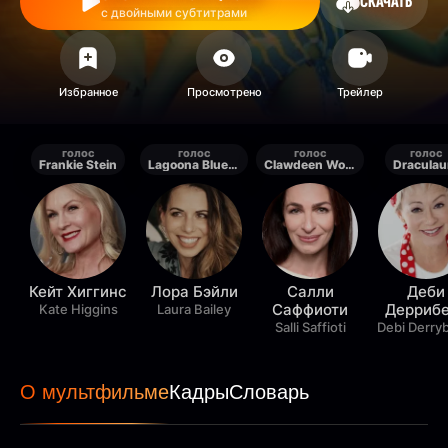
СКАЧАТЬ
с двойными субтитрами
голос
голос
голос
голос
Frankie Stein
Lagoona Blue / Headless Headmistress Bloodgood
Clawdeen Wolf / Cleo de Nile
Draculau
Кейт Хиггинс
Лора Бэйли
Салли
Деби
Саффиоти
Дерриб
Kate Higgins
Laura Bailey
Salli Saffioti
Debi Derry
О мультфильме
Кадры
Словарь