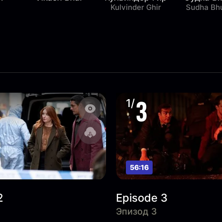
Kulvinder Ghir
Sudha Bh
3
1/
56:16
2
Episode 3
Эпизод 3