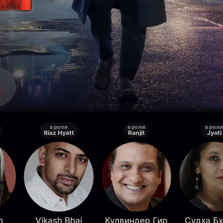
в роли
в роли
в роли
Riaz Hyatt
Ranjit
Jyoti
h
Vikash Bhai
Кулвиндер Гир
Судха Б