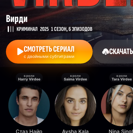
Вирди
КРИМИНАЛ
2025
1 СЕЗОН, 6 ЭПИЗОДОВ
СМОТРЕТЬ СЕРИАЛ
СКАЧАТЬ
с двойными субтитрами
в роли
в роли
в роли
Harry Virdee
Saima Virdee
Tara Virdee
Стаз Найр
Aysha Kala
Nina Sing