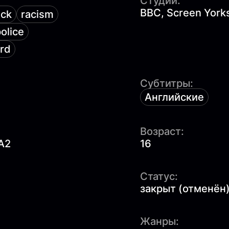
Студии:
BBC, Screen York
ack
racism
police
rd
Субтитры:
Английские
Возраст:
A2
16
Статус:
закрыт (отменён
Жанры: