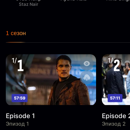
Staz Nair
1 сезон
1
2
1/
1/
57:59
57:11
Episode 1
Episode 
Эпизод 1
Эпизод 2