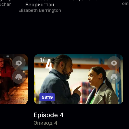
Tom
uchar
Беррингтон
Elizabeth Berrington
4
1/
58:19
Episode 4
Эпизод 4