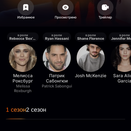
в роли
в роли
в роли
в роли
Rebecca 'Bex' Henderson
Ryan Hassani
Shane Florence
Мелисса
Патрик
Josh McKenzie
Sara Ali
Роксбург
Сабонгюи
Garci
Melissa
Patrick Sabongui
Roxburgh
1 сезон
2 сезон