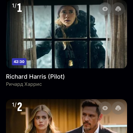
1
1/
42:30
Richard Harris (Pilot)
Ричард Харрис
2
1/