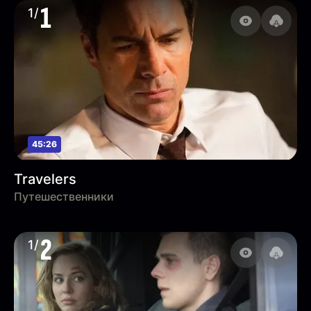
1
1/
45:26
Travelers
Путешественники
2
1/