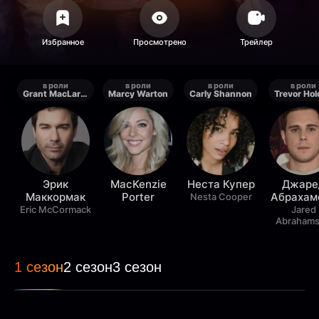
в роли
в роли
в роли
в роли
Grant MacLaren
Marcy Warton
Carly Shannon
Trevor Ho
Эрик
MacKenzie
Неста Купер
Джаре
Маккормак
Porter
Абрахам
Nesta Cooper
Eric McCormack
Jared
Abraham
1 сезон
2 сезон
3 сезон