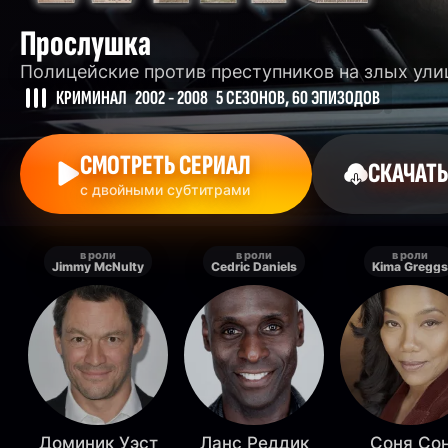
Прослушка
Полицейские против преступников на злых ул
КРИМИНАЛ
2002 - 2008
5 СЕЗОНОВ, 60 ЭПИЗОДОВ
СМОТРЕТЬ СЕРИАЛ
СКАЧАТЬ
с двойными субтитрами
в роли
в роли
в роли
Jimmy McNulty
Cedric Daniels
Kima Greggs
Доминик Уэст
Ланс Реддик
Соня Со