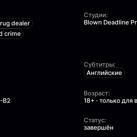
Студии:
Blown Deadline P
rug dealer
d crime
Субтитры:
Английские
Возраст:
1-B2
18+ · только для
Статус:
завершён