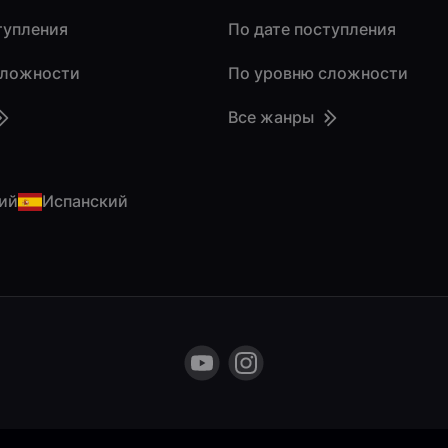
тупления
По дате поступления
сложности
По уровню сложности
Все жанры
ий
Испанский