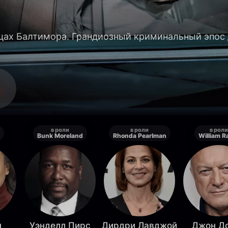
ицах Балтимора. Грандиозный криминальный эпос
в роли
в роли
в роли
Bunk Moreland
Rhonda Pearlman
William R
н
Уэнделл Пирс
Дирдри Лавджой
Джон Д