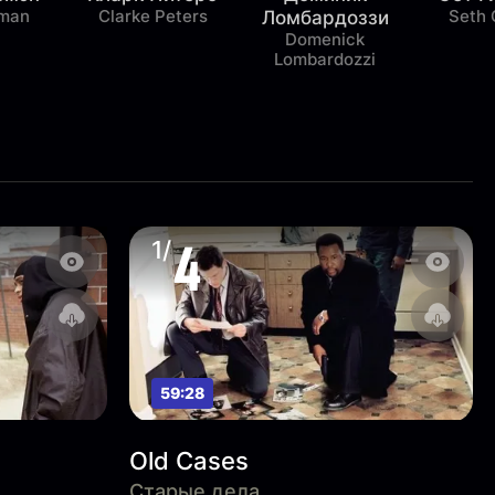
man
Clarke Peters
Seth 
Ломбардоззи
Domenick
Lombardozzi
4
1/
59:28
Old Cases
Старые дела