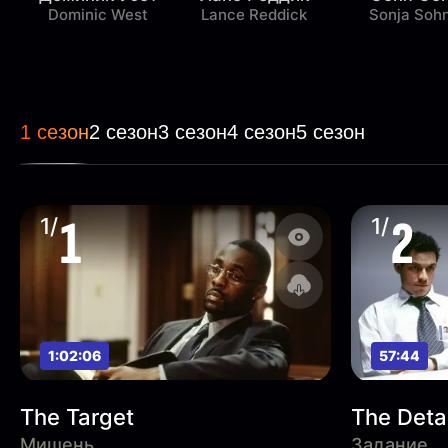
Dominic West
Lance Reddick
Sonja Soh
1 сезон
2 сезон
3 сезон
4 сезон
5 сезон
1
2
1/
1/
1:02:06
57:44
The Target
The Detai
Мишень
Задание