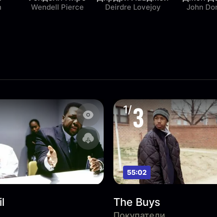
n
Wendell Pierce
Deirdre Lovejoy
John Do
3
1/
55:02
l
The Buys
Покупатели