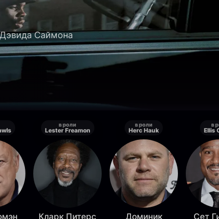
 Дэвида Саймона
в роли
в роли
в 
awls
Lester Freamon
Herc Hauk
Ellis
омэн
Кларк Питерс
Доминик
Сет Г