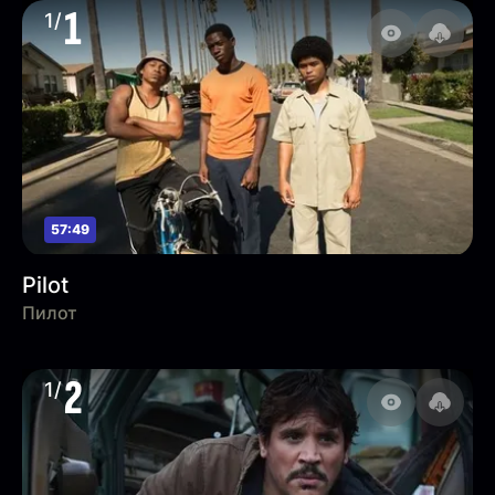
1
1/
57:49
Pilot
Пилот
2
1/