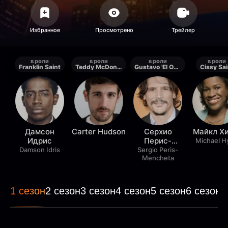
в роли
в роли
в роли
в роли
Franklin Saint
Teddy McDonald
Gustavo 'El Oso' Zapata
Cissy Sai
Дамсон
Carter Hudson
Серхио
Майкл Хи
Идрис
Перис-
Michael H
Менчета
Damson Idris
Sergio Peris-
Mencheta
1 сезон
2 сезон
3 сезон
4 сезон
5 сезон
6 сезон