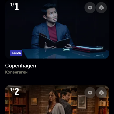
1
1/
56:26
Copenhagen
Копенгаген
2
1/