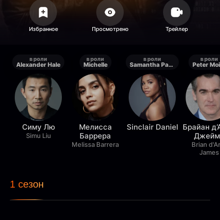
в роли
в роли
в роли
в роли
Alexander Hale
Michelle
Samantha Parker
Peter Moi
Симу Лю
Мелисса
Sinclair Daniel
Брайан д’
Баррера
Джейм
Simu Liu
Melissa Barrera
Brian d'A
James
1 сезон