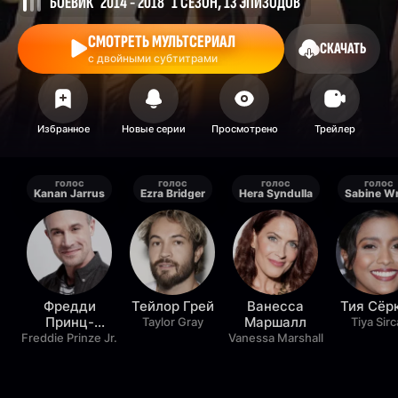
БОЕВИК
2014 - 2018
1 СЕЗОН, 13 ЭПИЗОДОВ
СМОТРЕТЬ МУЛЬТСЕРИАЛ
СКАЧАТЬ
с двойными субтитрами
голос
голос
голос
голос
Kanan Jarrus
Ezra Bridger
Hera Syndulla
Sabine W
Фредди
Тейлор Грей
Ванесса
Тия Сёр
Принц-
Маршалл
Taylor Gray
Tiya Sirc
младший
Freddie Prinze Jr.
Vanessa Marshall