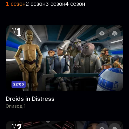
1 сезон
2 сезон
3 сезон
4 сезон
1
1/
22:05
Droids in Distress
Эпизод 1
2
1/