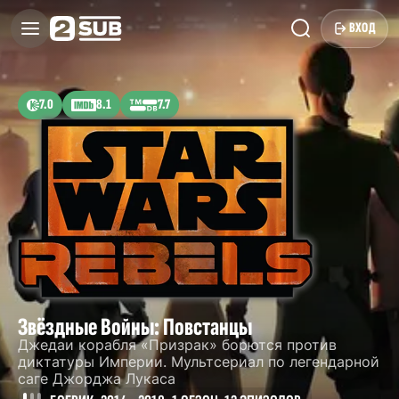
ВХОД
7.0
8.1
7.7
Звёздные Войны: Повстанцы
Джедаи корабля «Призрак» борются против
диктатуры Империи. Мультсериал по легендарной
саге Джорджа Лукаса