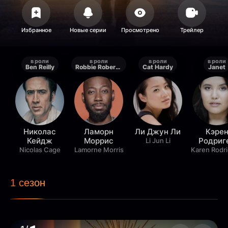
в роли
в роли
в роли
в роли
Ben Reilly
Robbie Robertson
Cat Hardy
Janet
Николас
Ламорн
Ли Джун Ли
Кэре
Кейдж
Моррис
Родриг
Li Jun Li
Nicolas Cage
Lamorne Morris
Karen Rodr
1 сезон