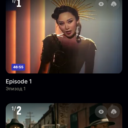
1
1/
46:55
Episode 1
Эпизод 1
2
1/