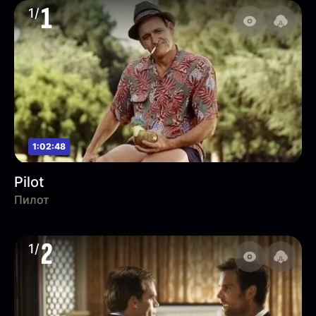
1
1/
1:02:48
Pilot
Пилот
2
1/