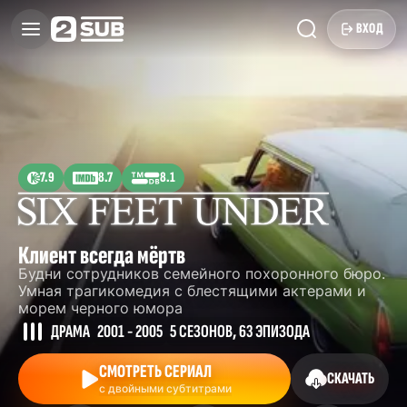
ВХОД
7.9
8.7
8.1
Клиент всегда мёртв
Будни сотрудников семейного похоронного бюро.
Умная трагикомедия с блестящими актерами и
морем черного юмора
ДРАМА
2001 - 2005
5 СЕЗОНОВ, 63 ЭПИЗОДА
СМОТРЕТЬ СЕРИАЛ
СКАЧАТЬ
с двойными субтитрами