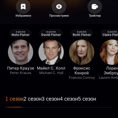
в роли
в роли
в роли
в роли
Nate Fisher
David Fisher
Ruth Fisher
Claire Fis
Питер Краузе
Майкл С. Холл
Фрэнсис
Лоре
Конрой
Эмбро
Peter Krause
Michael C. Hall
Frances Conroy
Lauren Amb
1 сезон
2 сезон
3 сезон
4 сезон
5 сезон