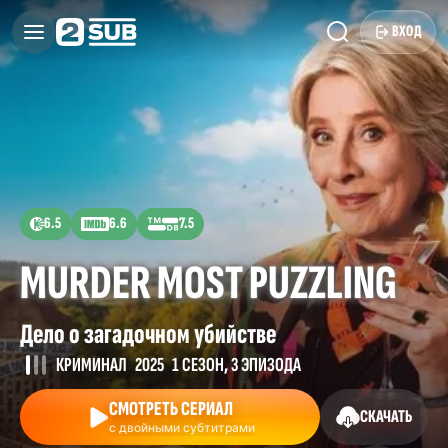
ВХОД
6.5
6.6
7.5
MURDER MOST PUZZLING
Дело о загадочном убийстве
КРИМИНАЛ
2025
1 СЕЗОН, 3 ЭПИЗОДА
СМОТРЕТЬ СЕРИАЛ
СКАЧАТЬ
с двойными субтитрами