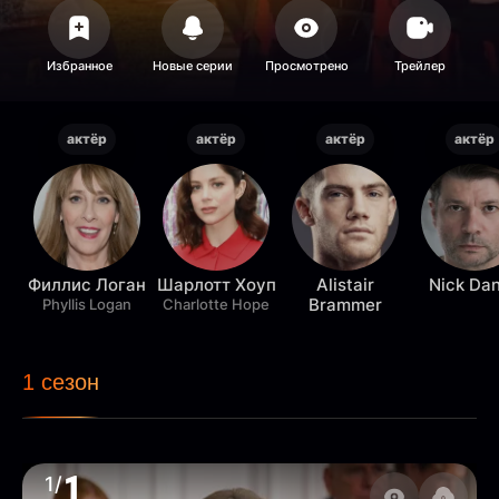
актёр
актёр
актёр
актёр
Филлис Логан
Шарлотт Хоуп
Alistair
Nick Da
Brammer
Phyllis Logan
Charlotte Hope
1 сезон
1
1/