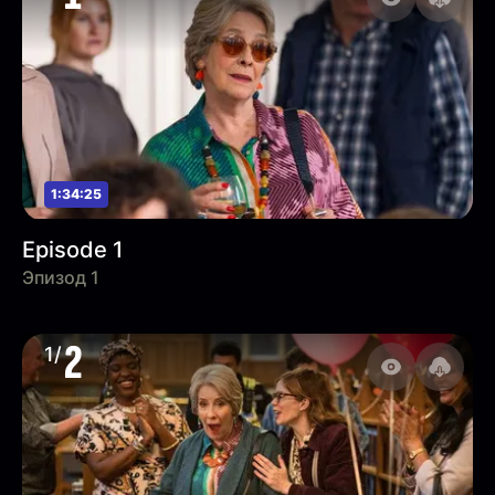
1:34:25
Episode 1
Эпизод 1
2
1/