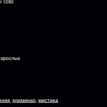
r (GB)
 взрослых
ения
,
криминал
,
мистика