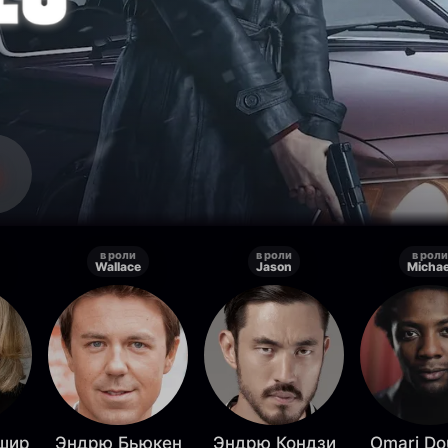
в роли
в роли
в роли
Wallace
Jason
Michae
шир
Эндрю Бьюкен
Эндрю Кондзи
Omari Do