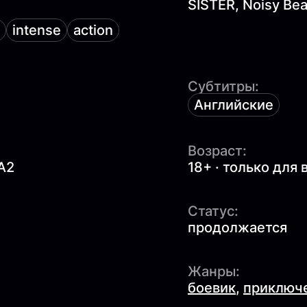
SISTER, Noisy Bea
intense
action
Субтитры:
Английские
Возраст:
A2
18+ · только для
Статус:
продолжается
Жанры:
боевик
,
приключ