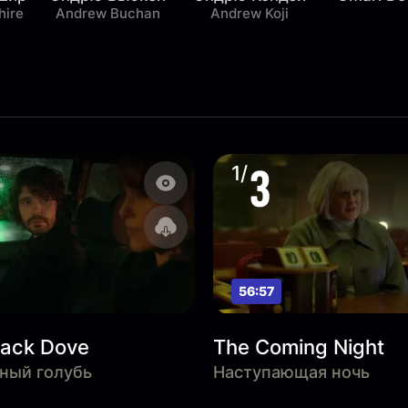
hire
Andrew Buchan
Andrew Koji
3
1/
56:57
Black Dove
The Coming Night
ный голубь
Наступающая ночь