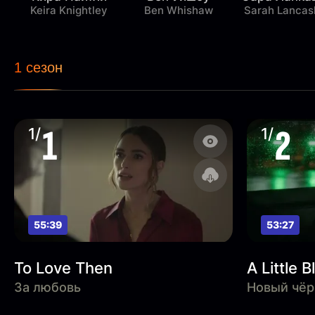
Keira Knightley
Ben Whishaw
Sarah Lancas
1 сезон
1
2
1/
1/
55:39
53:27
To Love Then
A Little 
За любовь
Новый чёр