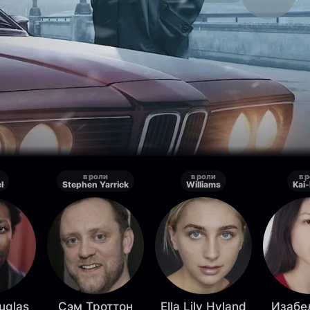
в роли
в роли
в 
l
Stephen Yarrick
Williams
Kai
uglas
Сэм Троттон
Ella Lily Hyland
Изабе