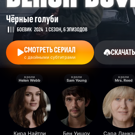
Чёрные голуби
БОЕВИК
2024
1 СЕЗОН, 6 ЭПИЗОДОВ
СМОТРЕТЬ СЕРИАЛ
СКАЧАТЬ
с двойными субтитрами
в роли
в роли
в роли
Helen Webb
Sam Young
Mrs. Reed
Кира Найтли
Бен Уишоу
Сара Ланка