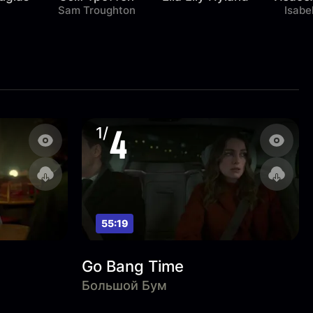
Sam Troughton
Isabe
4
1/
55:19
Go Bang Time
Большой Бум