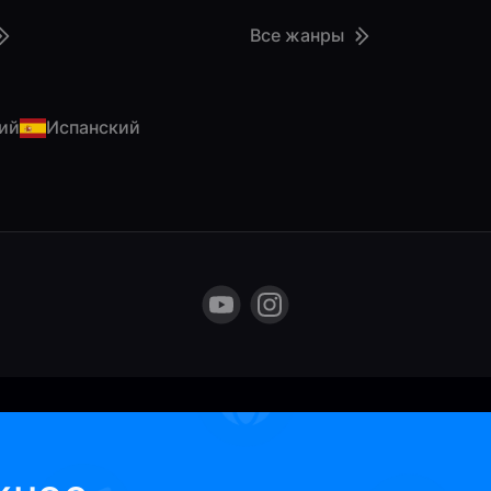
Все жанры
ий
Испанский