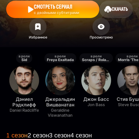
СМОТРЕТЬ СЕРИАЛ
СКАЧАТЬ
с двойными субтитрами
в роли
в роли
в роли
в роли
Sid
Freya Exaltada
Scraps / Roland Proudheart
Дэниел
Джеральдин
Джон Басс
Стив Бу
Рэдклифф
Вишванатан
Jon Bass
Steve Bus
Daniel Radcliffe
Geraldine
Viswanathan
1 сезон
2 сезон
3 сезон
4 сезон