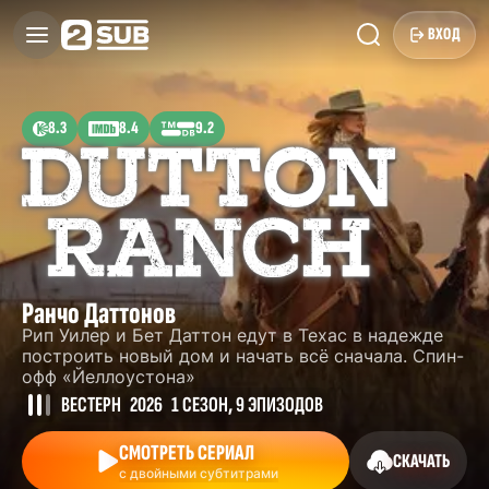
ВХОД
8.3
8.4
9.2
Ранчо Даттонов
Рип Уилер и Бет Даттон едут в Техас в надежде
построить новый дом и начать всё сначала. Спин-
офф «Йеллоустона»
ВЕСТЕРН
2026
1 СЕЗОН, 9 ЭПИЗОДОВ
СМОТРЕТЬ СЕРИАЛ
СКАЧАТЬ
с двойными субтитрами