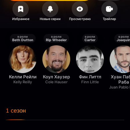
в роли
в роли
в роли
в роли
Beth Dutton
Rip Wheeler
Carter
Joaqui
Келли Рейли
Коул Хаузер
Фин Литтл
Хуан Па
Раба
Kelly Reilly
Cole Hauser
Finn Little
Juan Pablo
1 сезон