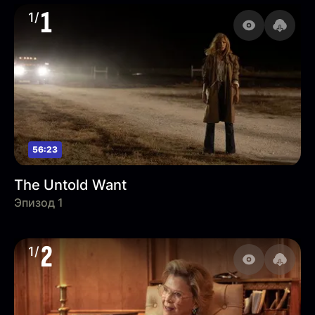
1
1/
56:23
The Untold Want
Эпизод 1
2
1/