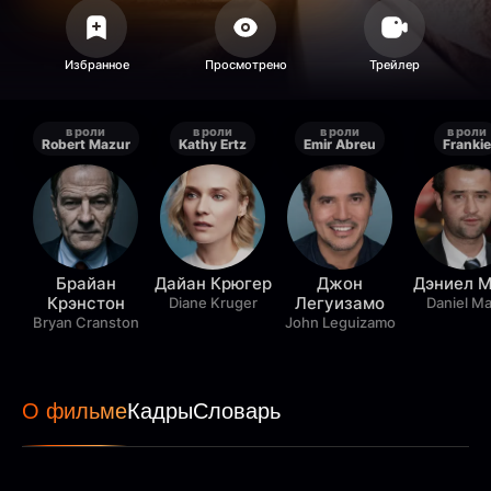
в роли
в роли
в роли
в роли
Robert Mazur
Kathy Ertz
Emir Abreu
Frankie
Брайан
Дайан Крюгер
Джон
Дэниел 
Крэнстон
Легуизамо
Diane Kruger
Daniel M
Bryan Cranston
John Leguizamo
О фильме
Кадры
Словарь