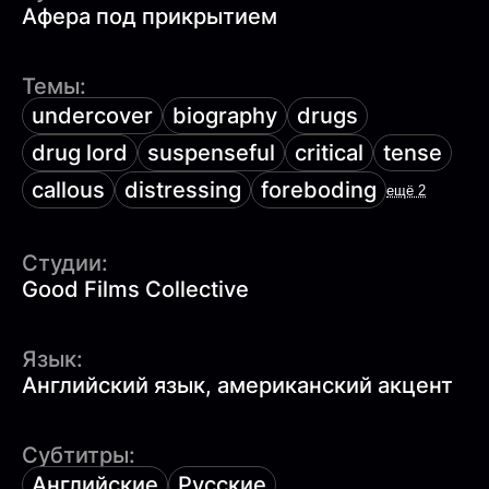
Афера под прикрытием
Темы:
undercover
biography
drugs
drug lord
suspenseful
critical
tense
callous
distressing
foreboding
ещё 2
Студии:
Good Films Collective
Язык:
Английский язык, американский акцент
Субтитры:
Английские
Русские