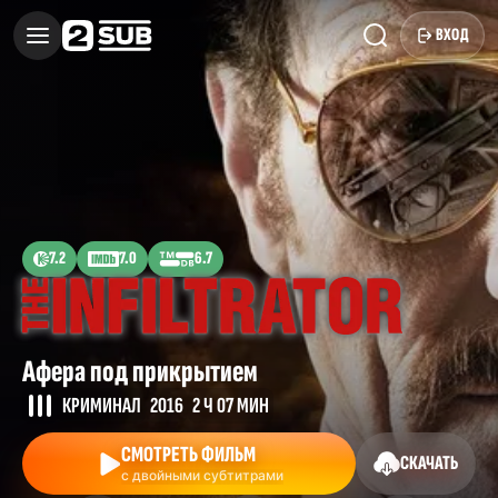
ВХОД
7.2
7.0
6.7
Афера под прикрытием
КРИМИНАЛ
2016
2 Ч 07 МИН
СМОТРЕТЬ ФИЛЬМ
СКАЧАТЬ
с двойными субтитрами