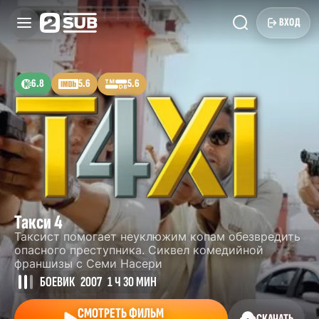
ВХОД
6.8
5.6
5.6
Такси 4
Таксист помогает неуклюжим копам обезвредить
опасного преступника. Сиквел комедийной
франшизы с Семи Насери
БОЕВИК
2007
1 Ч 30 МИН
СМОТРЕТЬ ФИЛЬМ
СКАЧАТЬ