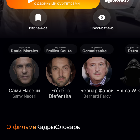
с двойными субтитрами
в роли
в роли
в роли
в роли
Daniel Morales
Émilien Coutant-Kerbalec
Commissaire Gibert
Petra
Сами Насери
Frédéric
Бернар Фарси
Emma Wik
Diefenthal
Samy Naceri
Bernard Farcy
О фильме
Кадры
Словарь