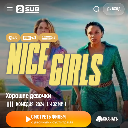
ВХОД
5.0
4.3
5.3
Хорошие девочки
КОМЕДИЯ
2024
1 Ч 32 МИН
СМОТРЕТЬ ФИЛЬМ
СКАЧАТЬ
с двойными субтитрами