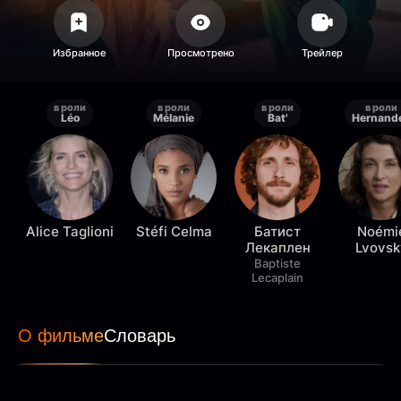
в роли
в роли
в роли
в роли
Léo
Mélanie
Bat'
Hernand
Alice Taglioni
Stéfi Celma
Батист
Noémi
Лекаплен
Lvovsk
Baptiste
Lecaplain
О фильме
Словарь