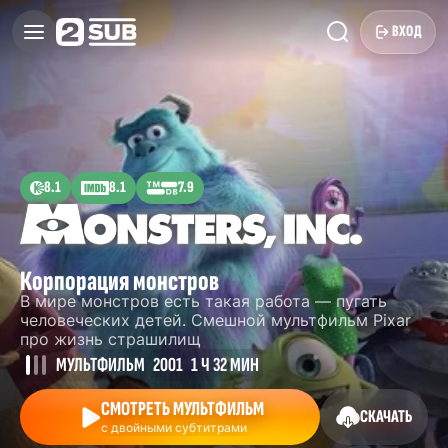
ВХОД
8.1
8.1
7.9
Корпорация монстров
В мире монстров есть такая работа — пугать
человеческих детей. Смешной мультфильм Pixar
про жизнь страшилищ
МУЛЬТФИЛЬМ
2001
1 Ч 32 МИН
СМОТРЕТЬ МУЛЬТФИЛЬМ
СКАЧАТЬ
с двойными субтитрами