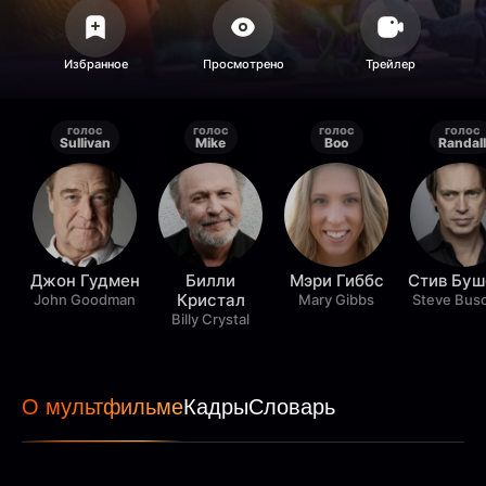
голос
голос
голос
голос
Sullivan
Mike
Boo
Randall
Джон Гудмен
Билли
Мэри Гиббс
Стив Бу
Кристал
John Goodman
Mary Gibbs
Steve Bus
Billy Crystal
О мультфильме
Кадры
Словарь