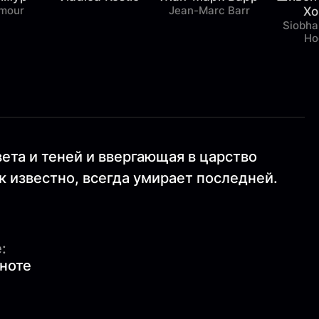
mour
Jean-Marc Barr
Хо
Siobha
Ho
ета и теней и ввергающая в царство
к известно, всегда умирает последней.
:
ноте