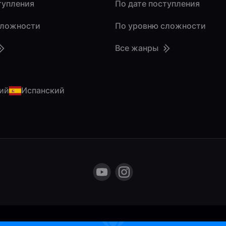
тупления
По дате поступления
сложности
По уровню сложности
Все жанры
ий
Испанский