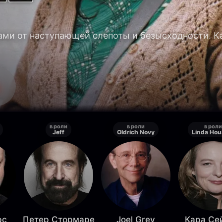
цами от наступающей слепоты и безысходности. К
в роли
в роли
в роли
Jeff
Oldrich Novy
Linda Hou
рс
Петер Стормаре
Joel Grey
Кара Се