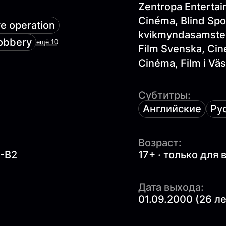
Zentropa Enterta
Cinéma, Blind Spot
e operation
kvikmyndasamsteyp
obbery
ещё 10
Film Svenska, Ci
Cinéma, Film i Vä
Субтитры:
Английские
Ру
Возраст:
1-B2
17+ · только для
Дата выхода:
01.09.2000 (26 л