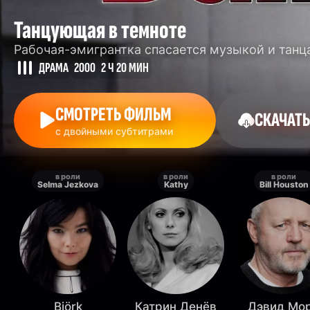
Танцующая в темноте
Рабочая-эмигрантка спасается музыкой и тан
ДРАМА
2000
2 Ч 20 МИН
СМОТРЕТЬ ФИЛЬМ
СКАЧАТЬ
с двойными субтитрами
в роли
в роли
в роли
Selma Jezkova
Kathy
Bill Houston
Björk
Катрин Денёв
Дэвид Мо