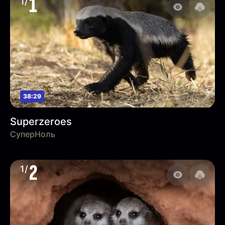
1
1/
38:29
Superzeroes
СуперНоль
2
1/