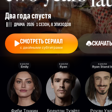
Два года спустя
ДРАМА
2026
1 СЕЗОН, 8 ЭПИЗОДОВ
СМОТРЕТЬ СЕРИАЛ
СКАЧАТЬ
с двойными субтитрами
в роли
в роли
в роли
Emily
Ryan
Ryan Stand I
Фиби Тонкин
Брентон Туэйтс
Роуэн Уэ