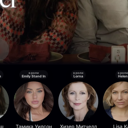
в роли
в роли
в роли
n
Emily Stand In
Lorna
Helen
лш
Тамика Уилсон
Хизер Митчелл
Lisa K