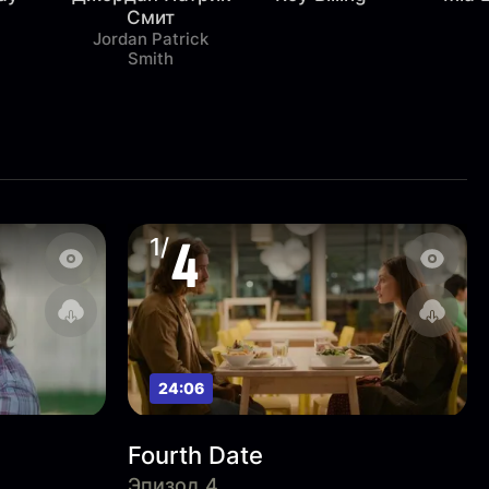
Смит
Jordan Patrick
Smith
4
1/
24:06
Fourth Date
Эпизод 4