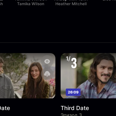
sh
Tamika Wilson
Heather Mitchell
3
1/
26:09
Date
Third Date
Эпизод 3