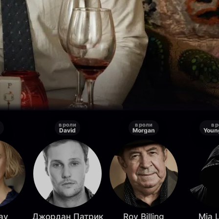
в роли
в роли
в 
David
Morgan
Youn
ay
Джордан Патрик
Roy Billing
Mia L