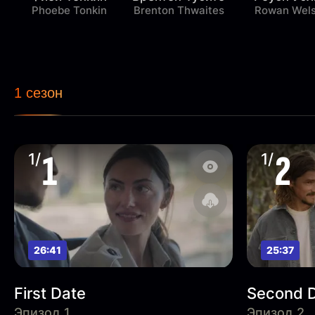
Phoebe Tonkin
Brenton Thwaites
Rowan Wel
1 сезон
1
2
1/
1/
26:41
25:37
First Date
Second 
Эпизод 1
Эпизод 2