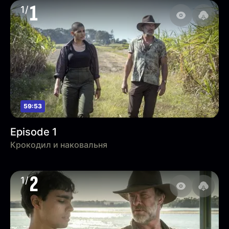
1
1/
59:53
Episode 1
Крокодил и наковальня
2
1/