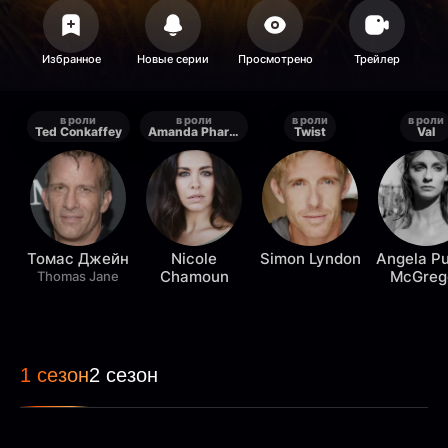
в роли
в роли
в роли
в роли
Ted Conkaffey
Amanda Pharrell
Twist
Val
Томас Джейн
Nicole
Simon Lyndon
Angela P
Chamoun
McGreg
Thomas Jane
1 сезон
2 сезон