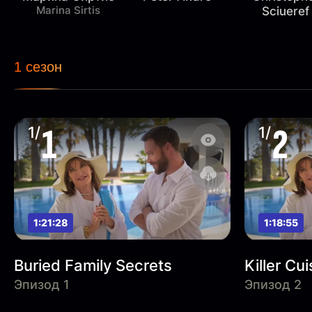
Marina Sirtis
Sciueref
1 сезон
1
2
1/
1/
1:21:28
1:18:55
Buried Family Secrets
Killer Cui
Эпизод 1
Эпизод 2