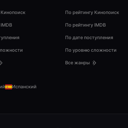
 Кинопоиск
По рейтингу Кинопоиск
 IMDB
По рейтингу IMDB
тупления
По дате поступления
сложности
По уровню сложности
Все жанры
ий
Испанский