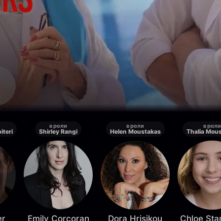
в роли
в роли
в роли
iteri
Shirley Rangi
Helen Moustakas
Thalia Mou
er
Emily Corcoran
Dora Hrisikou
Chloe St