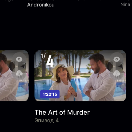
Nina
Andronikou
4
1/
1:22:15
The Art of Murder
Эпизод 4