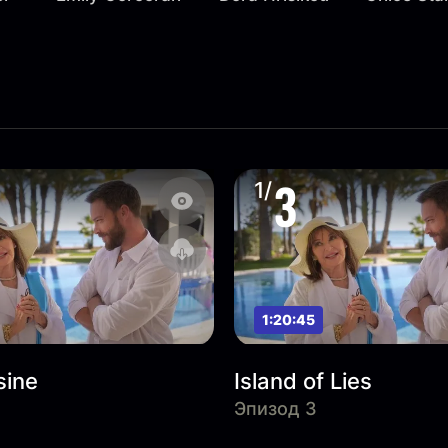
3
1/
1:20:45
sine
Island of Lies
Эпизод 3