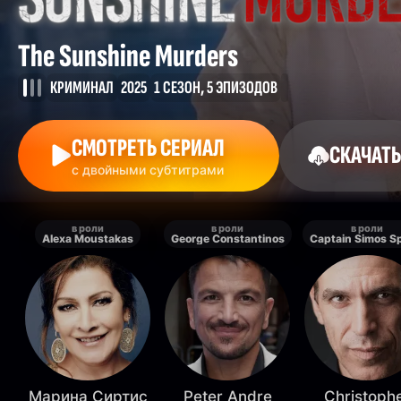
The Sunshine Murders
КРИМИНАЛ
2025
1 СЕЗОН, 5 ЭПИЗОДОВ
СМОТРЕТЬ СЕРИАЛ
СКАЧАТЬ
с двойными субтитрами
в роли
в роли
в роли
Alexa Moustakas
George Constantinos
Captain Simos Sp
Марина Сиртис
Peter Andre
Christoph