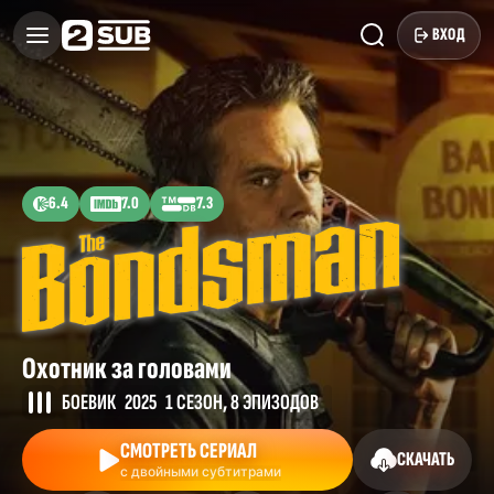
ВХОД
6.4
7.0
7.3
Охотник за головами
БОЕВИК
2025
1 СЕЗОН, 8 ЭПИЗОДОВ
СМОТРЕТЬ СЕРИАЛ
СКАЧАТЬ
с двойными субтитрами