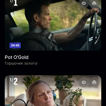
1
1/
34:45
Pot O'Gold
Горшочек золота
2
1/