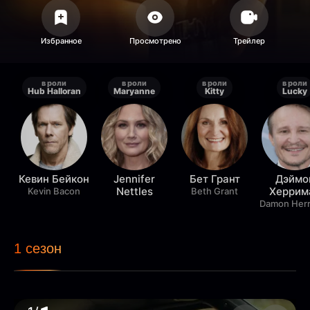
в роли
в роли
в роли
в роли
Hub Halloran
Maryanne
Kitty
Lucky
Кевин Бейкон
Jennifer
Бет Грант
Дэймо
Nettles
Херрим
Kevin Bacon
Beth Grant
Damon Her
1 сезон