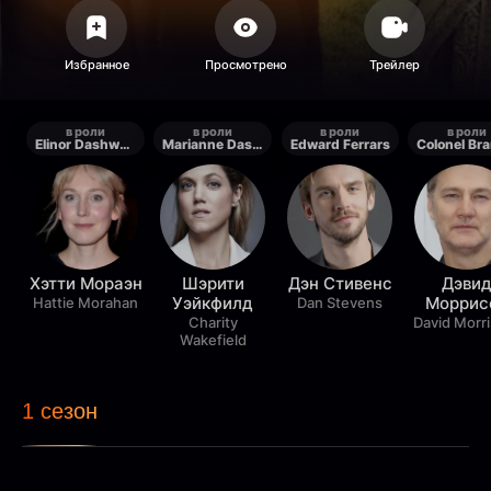
в роли
в роли
в роли
в роли
Elinor Dashwood
Marianne Dashwood
Edward Ferrars
Хэтти Мораэн
Шэрити
Дэн Стивенс
Дэви
Уэйкфилд
Моррис
Hattie Morahan
Dan Stevens
Charity
David Morr
Wakefield
1 сезон