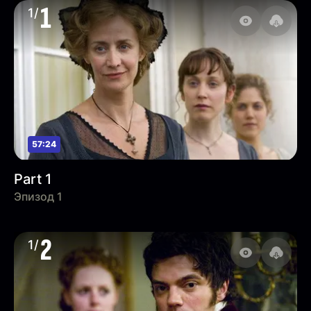
1
1/
57:24
Part 1
Эпизод 1
2
1/