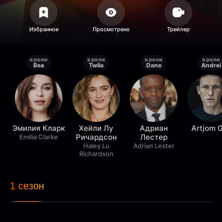
в роли
в роли
в роли
в роли
Bea
Twila
Dane
Andrei
Эмилия Кларк
Хейли Лу
Адриан
Artjom G
Ричардсон
Лестер
Emilia Clarke
Haley Lu
Adrian Lester
Richardson
1 сезон