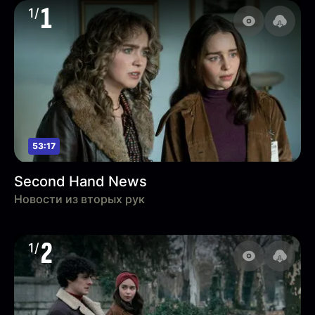
1
1/
53:17
Second Hand News
Новости из вторых рук
2
1/