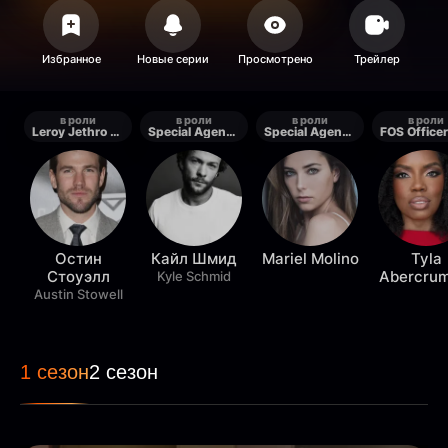
в роли
в роли
в роли
в роли
Leroy Jethro Gibbs
Special Agent Mike Franks
Special Agent Lala Dominguez
Остин
Кайл Шмид
Mariel Molino
Tyla
Стоуэлл
Abercrum
Kyle Schmid
Austin Stowell
1 сезон
2 сезон