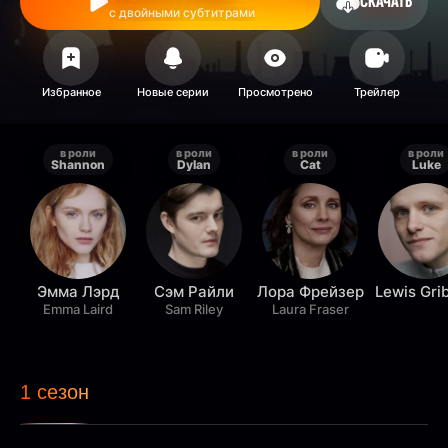
СКАЧАТЬ
с двойными субтитрами
в роли
в роли
в роли
в роли
Shannon
Dylan
Cat
Luke
Эмма Лэрд
Сэм Райли
Лора Фрейзер
Lewis Gri
Emma Laird
Sam Riley
Laura Fraser
1 сезон