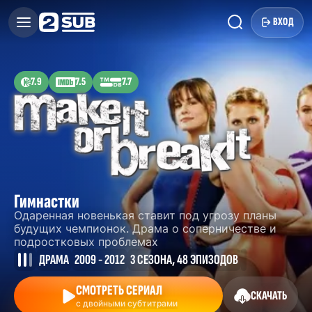
ВХОД
7.9
7.5
7.7
Гимнастки
Одаренная новенькая ставит под угрозу планы
будущих чемпионок. Драма о соперничестве и
подростковых проблемах
ДРАМА
2009 - 2012
3 СЕЗОНА, 48 ЭПИЗОДОВ
СМОТРЕТЬ СЕРИАЛ
СКАЧАТЬ
с двойными субтитрами