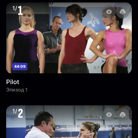
1
1/
44:09
Pilot
Эпизод 1
2
1/