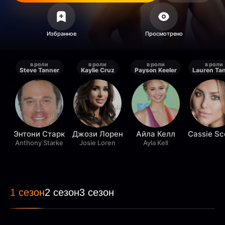
в роли
в роли
в роли
в роли
Steve Tanner
Kaylie Cruz
Payson Keeler
Lauren Ta
Энтони Старк
Джози Лорен
Айла Келл
Cassie Sc
Anthony Starke
Josie Loren
Ayla Kell
1 сезон
2 сезон
3 сезон