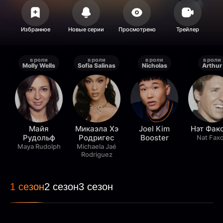
в роли
в роли
в роли
в роли
Molly Wells
Sofia Salinas
Nicholas
Arthur
Майя
Микаэла Хэ
Joel Kim
Нэт Фак
Рудольф
Родригес
Booster
Nat Fax
Maya Rudolph
Michaela Jaé
Rodriguez
1 сезон
2 сезон
3 сезон