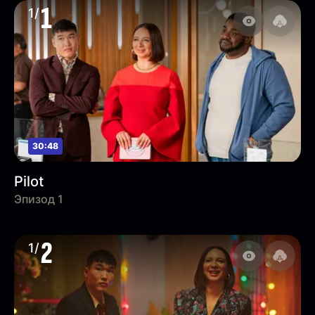
1
1/
30:48
Pilot
Эпизод 1
2
1/