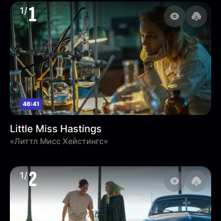
1
1/
46:41
Little Miss Hastings
«Литтл Мисс Хейстингс»
2
1/