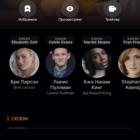
в роли
в роли
в роли
в роли
Elizabeth Zott
Calvin Evans
Harriet Sloane
Fran Fra
Бри Ларсон
Льюис
Ажа Наоми
Stephan
Пуллман
Кинг
Koeni
Brie Larson
Lewis Pullman
Aja Naomi King
1 сезон